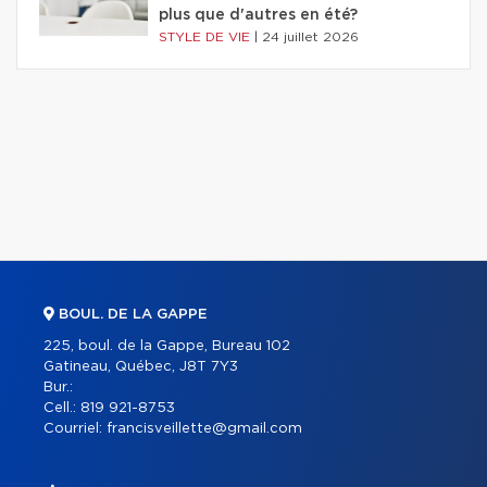
plus que d'autres en été?
STYLE DE VIE
|
24 juillet 2026
BOUL. DE LA GAPPE
225, boul. de la Gappe, Bureau 102
Gatineau, Québec, J8T 7Y3
Bur.:
Cell.:
819 921-8753
Courriel:
francisveillette@gmail.com